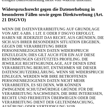
Widerspruchsrecht gegen die Datenerhebung in
besonderen Fällen sowie gegen Direktwerbung (Art.
21 DSGVO)
WENN DIE DATENVERARBEITUNG AUF GRUNDLAGE
VON ART. 6 ABS. 1 LIT. E ODER F DSGVO ERFOLGT,
HABEN SIE JEDERZEIT DAS RECHT, AUS GRÜNDEN, DIE
SICH AUS IHRER BESONDEREN SITUATION ERGEBEN,
GEGEN DIE VERARBEITUNG IHRER
PERSONENBEZOGENEN DATEN WIDERSPRUCH
EINZULEGEN; DIES GILT AUCH FÜR EIN AUF DIESE
BESTIMMUNGEN GESTÜTZTES PROFILING. DIE
JEWEILIGE RECHTSGRUNDLAGE, AUF DENEN EINE
VERARBEITUNG BERUHT, ENTNEHMEN SIE DIESER
DATENSCHUTZERKLÄRUNG. WENN SIE WIDERSPRUCH
EINLEGEN, WERDEN WIR IHRE BETROFFENEN
PERSONENBEZOGENEN DATEN NICHT MEHR
VERARBEITEN, ES SEI DENN, WIR KÖNNEN
ZWINGENDE SCHUTZWÜRDIGE GRÜNDE FÜR DIE
VERARBEITUNG NACHWEISEN, DIE IHRE INTERESSEN,
RECHTE UND FREIHEITEN ÜBERWIEGEN ODER DIE
VERARBEITUNG DIENT DER GELTENDMACHUNG,
AUSÜBUNG ODER VERTEIDIGUNG VON